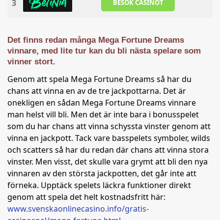
3
BESÖK CASINOT
Det finns redan många Mega Fortune Dreams
vinnare, med lite tur kan du bli nästa spelare som
vinner stort.
Genom att spela Mega Fortune Dreams så har du
chans att vinna en av de tre jackpottarna. Det är
onekligen en sådan Mega Fortune Dreams vinnare
man helst vill bli. Men det är inte bara i bonusspelet
som du har chans att vinna schyssta vinster genom att
vinna en jackpott. Tack vare basspelets symboler, wilds
och scatters så har du redan där chans att vinna stora
vinster. Men visst, det skulle vara grymt att bli den nya
vinnaren av den största jackpotten, det går inte att
förneka. Upptäck spelets läckra funktioner direkt
genom att spela det helt kostnadsfritt här:
www.svenskaonlinecasino.info/gratis-