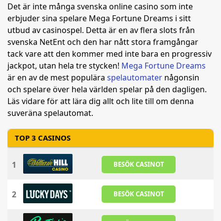
Det är inte många svenska online casino som inte
erbjuder sina spelare Mega Fortune Dreams i sitt
utbud av casinospel. Detta är en av flera slots från
svenska NetEnt och den har nått stora framgångar
tack vare att den kommer med inte bara en progressiv
jackpot, utan hela tre stycken!
Mega Fortune Dreams
är en av de mest populära
spelautomater
någonsin
och spelare över hela världen spelar på den dagligen.
Läs vidare för att lära dig allt och lite till om denna
suveräna spelautomat.
TOP 3 CASINOS
1
BESÖK CASINOT
2
BESÖK CASINOT