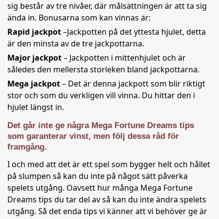
sig består av tre nivåer, där målsättningen är att ta sig
ända in. Bonusarna som kan vinnas är:
Rapid jackpot
–Jackpotten på det yttesta hjulet, detta
är den minsta av de tre jackpottarna.
Major jackpot
– Jackpotten i mittenhjulet och är
således den mellersta storleken bland jackpottarna.
Mega jackpot
– Det är denna jackpott som blir riktigt
stor och som du verkligen vill vinna. Du hittar den i
hjulet längst in.
Det går inte ge några Mega Fortune Dreams tips
som garanterar vinst, men följ dessa råd för
framgång.
I och med att det är ett spel som bygger helt och hållet
på slumpen så kan du inte på något sätt påverka
spelets utgång. Oavsett hur många Mega Fortune
Dreams tips du tar del av så kan du inte ändra spelets
utgång. Så det enda tips vi känner att vi behöver ge är